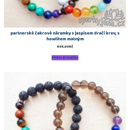
partnerské čakrové náramky s jaspisem dračí krev, s
howlitem matným
605,00
Kč
Přidat do košíku