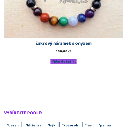
čakrový náramek s onyxem
300,00
Kč
Přidat do košíku
VYBÍREJTE PODLE:
*beran
*blíženci
*býk
*kozoroh
*lev
*panna