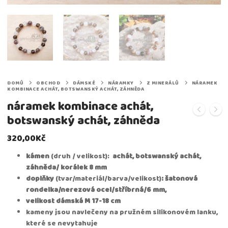
DOMŮ
OBCHOD
DÁMSKÉ
NÁRAMKY
Z MINERÁLŮ
NÁRAMEK
KOMBINACE ACHÁT, BOTSWANSKÝ ACHÁT, ZÁHNĚDA
náramek kombinace achát,
botswanský achát, záhněda
320,00
Kč
kámen
(druh / velikost):
achát, botswanský achát,
záhněda/ korálek 8 mm
doplňky
(tvar/materiál/barva/velikost)
:
šatonová
rondelka/nerezová ocel/stříbrná/6 mm,
velikost
dámská M 17-18 cm
kameny jsou navlečeny na pružném silikonovém lanku,
které se nevytahuje