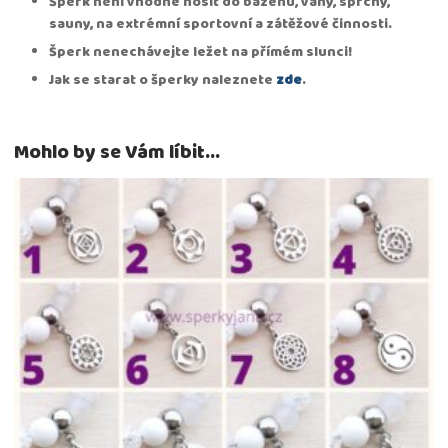
Šperk není vhodné nosit do bazénu, vany, sprchy,
sauny, na extrémní sportovní a zátěžové činnosti.
Šperk nenechávejte ležet na přímém slunci!
Jak se starat o šperky naleznete
zde
.
Mohlo by se Vám líbit…