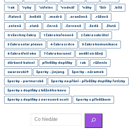
*rak
*ryby
*střelec
*vodnář
*váhy
*štír
.bílá
.fialová
.hnědá
.modrá
.oranžová
.růžová
.zelená
.zlatá
.černá
.červená
.šedá
.žlutá
0 všechny čakry
1 čakra kořenová
2 čakra sakrální
3 čakra solar plexus
4 čakra srdce
5 čakra komunikace
6 čakra třetí oko
7 čakra korunní
anděl strážný
dárkové balení
přívěšky doplňky
rak
růženín
swarovski®️
šperky - jinjang
šperky - náramek
šperky - partnerské
šperky na přání - přívěšky doplňky řetízky
šperky s doplňky z běžného kovu
šperky s doplňky z nerezové oceli
šperky s přívěškem
Hledání