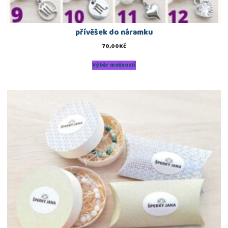
přívěšek do náramku
70,00
Kč
Výběr možností