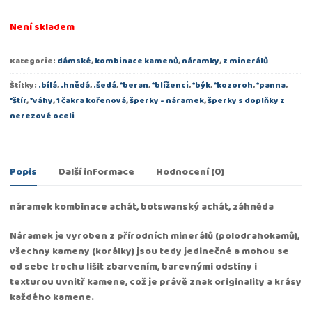
Není skladem
Kategorie:
dámské
,
kombinace kamenů
,
náramky
,
z minerálů
Štítky:
.bílá
,
.hnědá
,
.šedá
,
*beran
,
*blíženci
,
*býk
,
*kozoroh
,
*panna
,
*štír
,
*váhy
,
1 čakra kořenová
,
šperky - náramek
,
šperky s doplňky z
nerezové oceli
Popis
Další informace
Hodnocení (0)
náramek kombinace achát, botswanský achát, záhněda
Náramek je vyroben z přírodních minerálů (polodrahokamů),
všechny kameny (korálky) jsou tedy jedinečné a mohou se
od sebe trochu lišit zbarvením, barevnými odstíny i
texturou uvnitř kamene, což je právě znak originality a krásy
každého kamene.