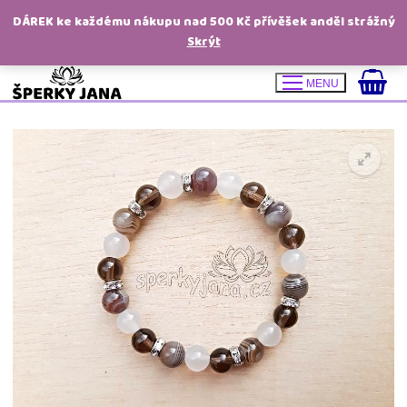
DÁREK ke každému nákupu nad 500 Kč přívěšek anděl strážný
Skrýt
Přeskočit
MENU
na
obsah