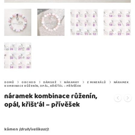
DOMŮ
OBCHOD
DÁMSKÉ
NÁRAMKY
Z MINERÁLŮ
NÁRAMEK
KOMBINACE RŮŽENÍN, OPÁL, KŘIŠŤÁL – PŘÍVĚŠEK
náramek kombinace růženín,
opál, křišťál – přívěšek
kámen
(druh/velikost)
: