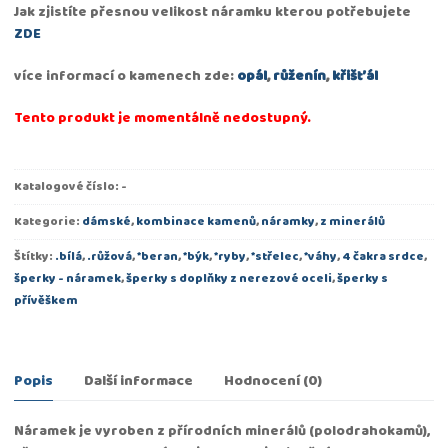
Jak zjistíte přesnou velikost náramku kterou potřebujete
ZDE
více informací o kamenech zde:
opál
,
růženín
,
křišťál
Tento produkt je momentálně nedostupný.
Katalogové číslo:
-
Kategorie:
dámské
,
kombinace kamenů
,
náramky
,
z minerálů
Štítky:
.bílá
,
.růžová
,
*beran
,
*býk
,
*ryby
,
*střelec
,
*váhy
,
4 čakra srdce
,
šperky - náramek
,
šperky s doplňky z nerezové oceli
,
šperky s
přívěškem
Popis
Další informace
Hodnocení (0)
Náramek je vyroben z přírodních minerálů (polodrahokamů),