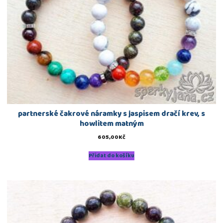
partnerské čakrové náramky s jaspisem dračí krev, s
howlitem matným
605,00
Kč
Přidat do košíku