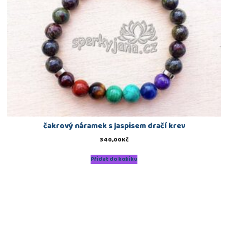
čakrový náramek s jaspisem dračí krev
340,00
Kč
Přidat do košíku