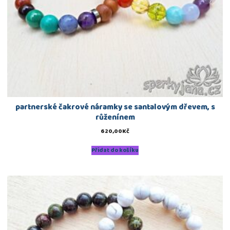
partnerské čakrové náramky se santalovým dřevem, s
růženínem
620,00
Kč
Přidat do košíku