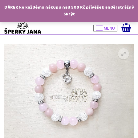
DÁREK ke každému nákupu nad 500 Kč přívěšek anděl strážný
Skrýt
Přeskočit
MENU
na
obsah