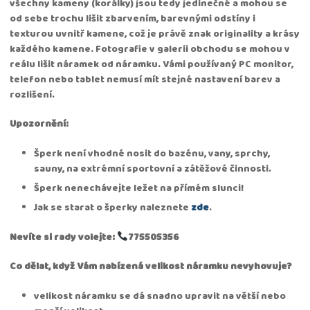
všechny kameny (korálky) jsou tedy jedinečné a mohou se
od sebe trochu lišit zbarvením, barevnými odstíny i
texturou uvnitř kamene, což je právě znak originality a krásy
každého kamene. Fotografie v galerii obchodu se mohou v
reálu lišit náramek od náramku. Vámi používaný PC monitor,
telefon nebo tablet nemusí mít stejné nastavení barev a
rozlišení.
Upozornění:
Šperk není vhodné nosit do bazénu, vany, sprchy,
sauny, na extrémní sportovní a zátěžové činnosti.
Šperk nenechávejte ležet na přímém slunci!
Jak se starat o šperky naleznete
zde
.
Nevíte si rady volejte:
775505356
Co dělat, když Vám nabízená velikost náramku nevyhovuje?
velikost náramku se dá snadno upravit na větší nebo