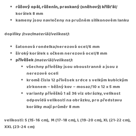
růžový opál, růženín, praskaný (sněhový) křišťál
/
korálek 8 mm
kameny jsou navlečeny na pružném silikonovém lanku
doplňky
(tvar/materiál/velikost)
:
šatonová rondelka/nerezová ocel/6 mm
široký korálek s očkem nerezová ocel/8 mm
přívěšek
(materiál/velikost)
:
všechny přívěšky jsou oboustranné a jsou z
nerezové oceli
kromě čísla 12 přívěsek srdce s velkým kubickým
zirkonem – běžný kov – mosaz/10 x 12 x 5 mm
varianty přívěšků 1 až 36 viz obrázky, velikost
odpovídá velikosti na obrázku, pro představu
korálky mají průměr 8 mm
velikosti: S (15-16 cm), M (17-18 cm), L (19-20 cm), XL (21-22 cm),
XXL (23-24 cm)