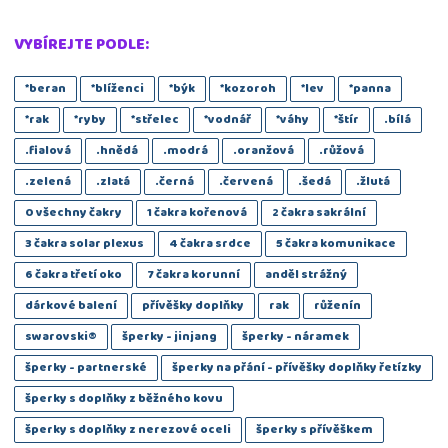
VYBÍREJTE PODLE:
*beran
*blíženci
*býk
*kozoroh
*lev
*panna
*rak
*ryby
*střelec
*vodnář
*váhy
*štír
.bílá
.fialová
.hnědá
.modrá
.oranžová
.růžová
.zelená
.zlatá
.černá
.červená
.šedá
.žlutá
0 všechny čakry
1 čakra kořenová
2 čakra sakrální
3 čakra solar plexus
4 čakra srdce
5 čakra komunikace
6 čakra třetí oko
7 čakra korunní
anděl strážný
dárkové balení
přívěšky doplňky
rak
růženín
swarovski®️
šperky - jinjang
šperky - náramek
šperky - partnerské
šperky na přání - přívěšky doplňky řetízky
šperky s doplňky z běžného kovu
šperky s doplňky z nerezové oceli
šperky s přívěškem